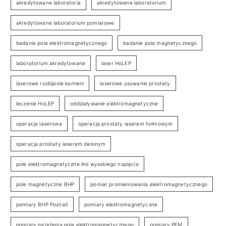
akredytowane laboratoria
akredytowane laboratorium
akredytowane laboratorium pomiarowe
badanie pola elektromagnetycznego
badanie pola magnetycznego
laboratorium akredytowane
laser HoLEP
laserowe rozbijanie kamieni
laserowe usuwanie prostaty
leczenie HoLEP
oddziaływanie elektromagnetyczne
operacja laserowa
operacja prostaty laserem holmowym
operacja prostaty laserem zielonym
pole elektromagnetyczne linii wysokiego napięcia
pole magnetyczne BHP
pomiar promieniowania elektromagnetycznego
pomiary BHP Poznań
pomiary elektromagnetyczne
pomiary natężenia pola elektromagnetycznego
pomiary PEM