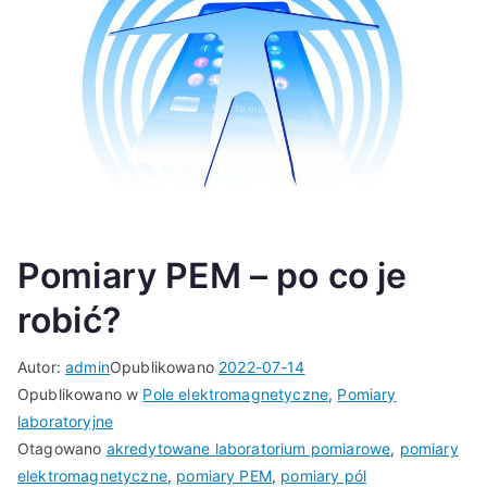
Pomiary PEM – po co je
robić?
Autor:
admin
Opublikowano
2022-07-14
Opublikowano w
Pole elektromagnetyczne
,
Pomiary
laboratoryjne
Otagowano
akredytowane laboratorium pomiarowe
,
pomiary
elektromagnetyczne
,
pomiary PEM
,
pomiary pól