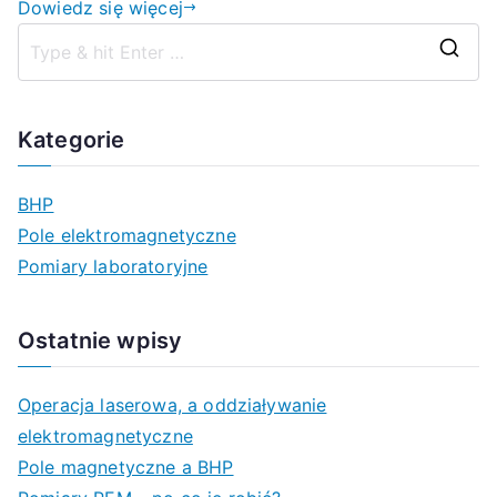
Dowiedz się więcej
S
z
u
Kategorie
k
a
BHP
j
Pole elektromagnetyczne
d
Pomiary laboratoryjne
l
a
Ostatnie wpisy
:
Operacja laserowa, a oddziaływanie
elektromagnetyczne
Pole magnetyczne a BHP