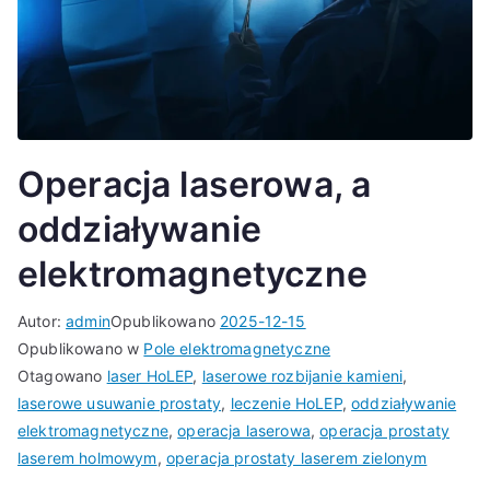
Operacja laserowa, a
oddziaływanie
elektromagnetyczne
Autor:
admin
Opublikowano
2025-12-15
Opublikowano w
Pole elektromagnetyczne
Otagowano
laser HoLEP
,
laserowe rozbijanie kamieni
,
laserowe usuwanie prostaty
,
leczenie HoLEP
,
oddziaływanie
elektromagnetyczne
,
operacja laserowa
,
operacja prostaty
laserem holmowym
,
operacja prostaty laserem zielonym