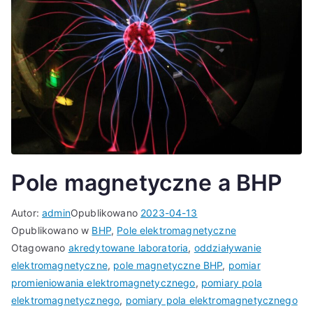
Pole magnetyczne a BHP
Autor:
admin
Opublikowano
2023-04-13
Opublikowano w
BHP
,
Pole elektromagnetyczne
Otagowano
akredytowane laboratoria
,
oddziaływanie
elektromagnetyczne
,
pole magnetyczne BHP
,
pomiar
promieniowania elektromagnetycznego
,
pomiary pola
elektromagnetycznego
,
pomiary pola elektromagnetycznego