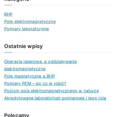
k
a
BHP
j
Pole elektromagnetyczne
d
Pomiary laboratoryjne
l
a
Ostatnie wpisy
:
Operacja laserowa, a oddziaływanie
elektromagnetyczne
Pole magnetyczne a BHP
Pomiary PEM – po co je robić?
Poziom pola elektromagnetycznego w naturze
Akredytowane laboratorium pomiarowe i jego rola
Polecamy