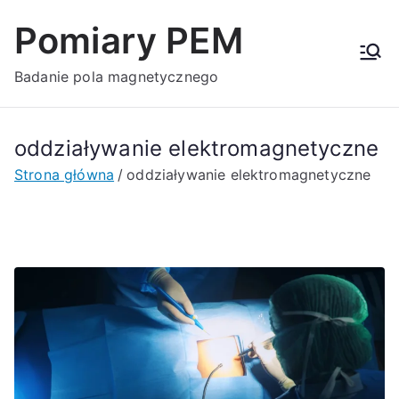
Przejdź
Pomiary PEM
do
treści
Badanie pola magnetycznego
oddziaływanie elektromagnetyczne
Strona główna
oddziaływanie elektromagnetyczne