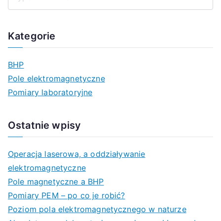
S
z
u
Kategorie
k
a
BHP
j
Pole elektromagnetyczne
d
Pomiary laboratoryjne
l
a
Ostatnie wpisy
:
Operacja laserowa, a oddziaływanie
elektromagnetyczne
Pole magnetyczne a BHP
Pomiary PEM – po co je robić?
Poziom pola elektromagnetycznego w naturze