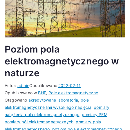
Poziom pola
elektromagnetycznego w
naturze
Autor:
admin
Opublikowano
2022-02-11
Opublikowano w
BHP
,
Pole elektromagnetyczne
Otagowano
akredytowane laboratoria
,
pole
elektromagnetyczne linii wysokiego napięcia
,
pomiary
natężenia pola elektromagnetycznego
,
pomiary PEM
,
pomiary pól elektromagnetycznych
,
pomiary pola
elektromagnetycznego
,
poziom pola elektromagnetycznego