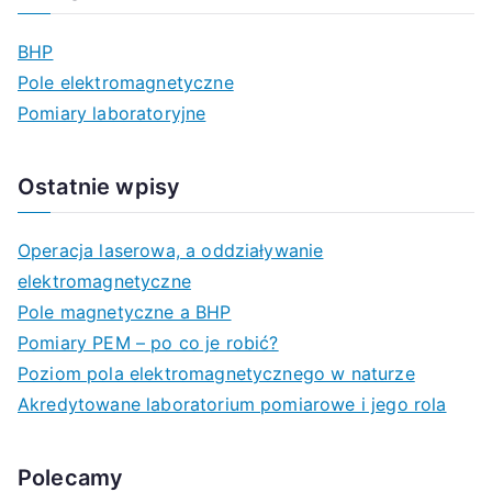
k
a
BHP
j
Pole elektromagnetyczne
d
Pomiary laboratoryjne
l
a
Ostatnie wpisy
:
Operacja laserowa, a oddziaływanie
elektromagnetyczne
Pole magnetyczne a BHP
Pomiary PEM – po co je robić?
Poziom pola elektromagnetycznego w naturze
Akredytowane laboratorium pomiarowe i jego rola
Polecamy