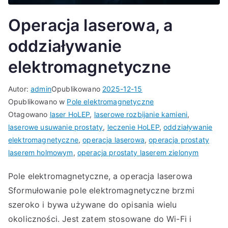
Operacja laserowa, a
oddziaływanie
elektromagnetyczne
Autor:
admin
Opublikowano
2025-12-15
Opublikowano w
Pole elektromagnetyczne
Otagowano
laser HoLEP
,
laserowe rozbijanie kamieni
,
laserowe usuwanie prostaty
,
leczenie HoLEP
,
oddziaływanie
elektromagnetyczne
,
operacja laserowa
,
operacja prostaty
laserem holmowym
,
operacja prostaty laserem zielonym
Pole elektromagnetyczne, a operacja laserowa
Sformułowanie pole elektromagnetyczne brzmi
szeroko i bywa używane do opisania wielu
okoliczności. Jest zatem stosowane do Wi-Fi i