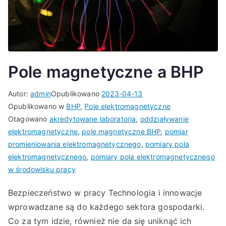
Pole magnetyczne a BHP
Autor:
admin
Opublikowano
2023-04-13
Opublikowano w
BHP
,
Pole elektromagnetyczne
Otagowano
akredytowane laboratoria
,
oddziaływanie
elektromagnetyczne
,
pole magnetyczne BHP
,
pomiar
promieniowania elektromagnetycznego
,
pomiary pola
elektromagnetycznego
,
pomiary pola elektromagnetycznego
w środowisku pracy
Bezpieczeństwo w pracy Technologia i innowacje
wprowadzane są do każdego sektora gospodarki.
Co za tym idzie, również nie da się uniknąć ich