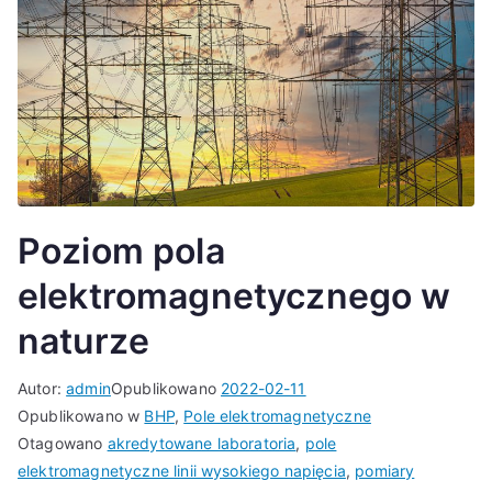
Poziom pola
elektromagnetycznego w
naturze
Autor:
admin
Opublikowano
2022-02-11
Opublikowano w
BHP
,
Pole elektromagnetyczne
Otagowano
akredytowane laboratoria
,
pole
elektromagnetyczne linii wysokiego napięcia
,
pomiary