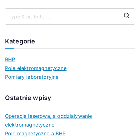
S
z
u
Kategorie
k
a
BHP
j
Pole elektromagnetyczne
d
Pomiary laboratoryjne
l
a
Ostatnie wpisy
:
Operacja laserowa, a oddziaływanie
elektromagnetyczne
Pole magnetyczne a BHP