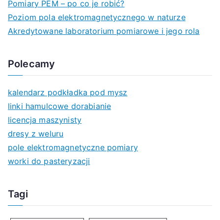
Pomiary PEM – po co je robić?
Poziom pola elektromagnetycznego w naturze
Akredytowane laboratorium pomiarowe i jego rola
Polecamy
kalendarz podkładka pod mysz
linki hamulcowe dorabianie
licencja maszynisty
dresy z weluru
pole elektromagnetyczne pomiary
worki do pasteryzacji
Tagi