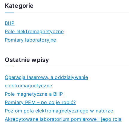
u
Kategorie
k
a
BHP
j
Pole elektromagnetyczne
d
Pomiary laboratoryjne
l
a
Ostatnie wpisy
:
Operacja laserowa, a oddziaływanie
elektromagnetyczne
Pole magnetyczne a BHP
Pomiary PEM – po co je robić?
Poziom pola elektromagnetycznego w naturze
Akredytowane laboratorium pomiarowe i jego rola