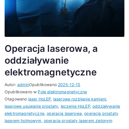
Operacja laserowa, a
oddziaływanie
elektromagnetyczne
Autor:
admin
Opublikowano
2025-12-15
Opublikowano w
Pole elektromagnetyczne
Otagowano
laser HoLEP
,
laserowe rozbijanie kamieni
,
laserowe usuwanie prostaty
,
leczenie HoLEP
,
oddziaływanie
elektromagnetyczne
,
operacja laserowa
,
operacja prostaty
laserem holmowym
,
operacja prostaty laserem zielonym